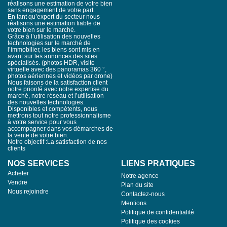
tarder. Just 25 minutes north of Montpellier, nestled in an
réalisons une estimation de votre bien
exceptional natural setting, this magnificent 357 m² Provençal
sans engagement de votre part.
bastide is part of an exclusive, private, and secure estate
En tant qu’expert du secteur nous
comprising only six residences. Each property enjoys a
réalisons une estimation fiable de
generous 1.5-hectare plot, ensuring absolute privacy and
votre bien sur le marché.
Grâce à l’utilisation des nouvelles
tranquility. Built in 2002 with noble materials sourced from the
technologies sur le marché de
Luberon region, this character home enchants with its
l’immobilier, les biens sont mis en
authenticity, generous volumes, and understated refinement.
avant sur les annonces des sites
Warm and luminous interiors Upon entering, a grand hall
spécialisés. (photos HDR, visite
welcomes you and leads to a double living room featuring a
virtuelle avec des panoramas 360 °,
stone fireplace, an elegant dining room, and a convivial
photos aériennes et vidéos par drone)
Nous faisons de la satisfaction client
Provençal-style kitchen. The ground floor also offers two guest
notre priorité avec notre expertise du
suites, a spacious terrace shaded by a vine trellis, and a
marché, notre réseau et l’utilisation
beautiful wrought-iron veranda, perfect for enjoying the seasons
des nouvelles technologies.
in serene comfort. An upper floor dedicated to comfort A stone
Disponibles et compétents, nous
staircase ascends to the upper level, featuring: Two inviting
mettrons tout notre professionnalisme
suites ideal for guests, A sumptuous master suite, Two inspiring
à votre service pour vous
offices, perfect for work or relaxation. Mediterranean-inspired
accompagner dans vos démarches de
la vente de votre bien.
outdoors Enclosed by a traditional dry stone wall, the
Notre objectif :La satisfaction de nos
landscaped garden is a true sanctuary: A 14 x 8-meter saltwater
clients
pool, A pool house with summer kitchen, Expansive outdoor
spaces designed to savor every moment in the open air.
NOS SERVICES
LIENS PRATIQUES
Modern comfort and eco-conscious features Reversible heat
Acheter
pump, 18 solar panels and solar water heater, Garage equipped
Notre agence
with an electric vehicle charging station, plus carport. Blending
Vendre
Plan du site
Provençal lifestyle, luxury amenities, and sustainability, this
Nous rejoindre
Contactez-nous
unique bastide offers a rare and privileged living environment. A
Mentions
confidential property to discover without delay.
Politique de confidentialité
Politique des cookies