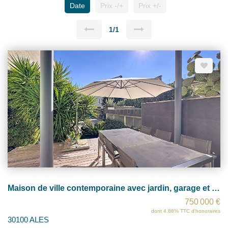
Date
Prix -/+
Prix +/-
1/1
Maison de ville contemporaine avec jardin, garage et roof top au Coeur d'Alès
750 000 €
dont 4.88% TTC d'honoraires
30100 ALES