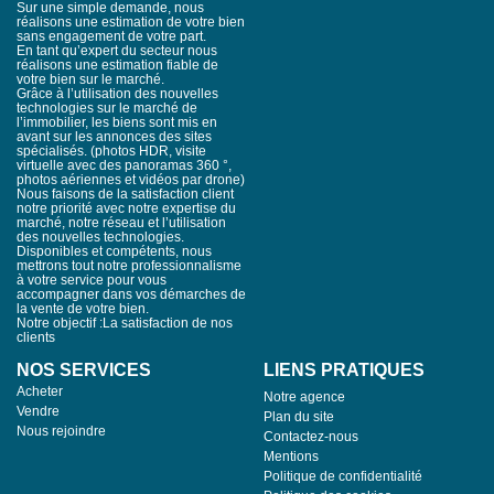
Sur une simple demande, nous
generous volumes, creating a rare urban living experience. A
réalisons une estimation de votre bien
Family Home with Multiple Living Spaces Spread over four
sans engagement de votre part.
levels, complemented by cellars, this 11-room residence
En tant qu’expert du secteur nous
includes: a double living room, a TV lounge, five spacious
réalisons une estimation fiable de
bedrooms and two offices. Each floor has its own distinct
votre bien sur le marché.
Grâce à l’utilisation des nouvelles
atmosphere, combining functionality and elegance, ideal for
technologies sur le marché de
harmonious family living. Bright and Versatile Outdoor Spaces
l’immobilier, les biens sont mis en
Three terraces allow for full enjoyment of the outdoors: a
avant sur les annonces des sites
ground-floor terrace for convivial gatherings, a first-floor terrace,
spécialisés. (photos HDR, visite
a rooftop terrace offering panoramic views over the city and
virtuelle avec des panoramas 360 °,
surrounding hills. The intimate landscaped garden and
photos aériennes et vidéos par drone)
Nous faisons de la satisfaction client
renovated garage complete this exceptional property.
notre priorité avec notre expertise du
Professional Space Potential The ground floor features
marché, notre réseau et l’utilisation
independent areas suitable for a professional activity, including a
des nouvelles technologies.
meeting room, office, and waiting area. A Prime Location
Disponibles et compétents, nous
Located within immediate reach of shops, schools, middle and
mettrons tout notre professionnalisme
high schools, and the train station, this residence perfectly
à votre service pour vous
combines urban convenience and tranquility. A truly unique
accompagner dans vos démarches de
la vente de votre bien.
property, ideal for a family seeking modern comfort and
Notre objectif :La satisfaction de nos
exceptional outdoor spaces in the heart of Alès.
clients
NOS SERVICES
LIENS PRATIQUES
Acheter
Notre agence
Vendre
Plan du site
Nous rejoindre
Contactez-nous
Mentions
Politique de confidentialité