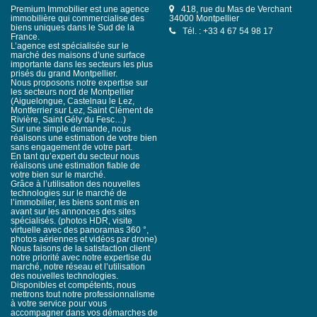
Premium Immobilier est une agence
418, rue du Mas de Verchant
immobilière qui commercialise des
34000 Montpellier
biens uniques dans le Sud de la
Tél. : +33 4 67 54 98 17
France.
L’agence est spécialisée sur le
marché des maisons d’une surface
importante dans les secteurs les plus
prisés du grand Montpellier.
Nous proposons notre expertise sur
les secteurs nord de Montpellier
(Aiguelongue, Castelnau le Lez,
Montferrier sur Lez, Saint Clément de
Rivière, Saint Gély du Fesc…)
Sur une simple demande, nous
réalisons une estimation de votre bien
sans engagement de votre part.
En tant qu’expert du secteur nous
réalisons une estimation fiable de
votre bien sur le marché.
Grâce à l’utilisation des nouvelles
technologies sur le marché de
l’immobilier, les biens sont mis en
avant sur les annonces des sites
spécialisés. (photos HDR, visite
virtuelle avec des panoramas 360 °,
photos aériennes et vidéos par drone)
Nous faisons de la satisfaction client
notre priorité avec notre expertise du
marché, notre réseau et l’utilisation
des nouvelles technologies.
Disponibles et compétents, nous
mettrons tout notre professionnalisme
à votre service pour vous
accompagner dans vos démarches de