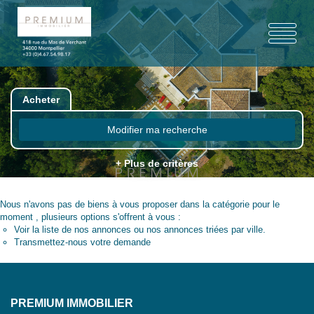
Acheter
Modifier ma recherche
+ Plus de critères
Nous n'avons pas de biens à vous proposer dans la catégorie pour le
moment , plusieurs options s'offrent à vous :
Voir
la liste de nos annonces
ou
nos annonces triées par ville.
Transmettez-nous votre demande
PREMIUM IMMOBILIER