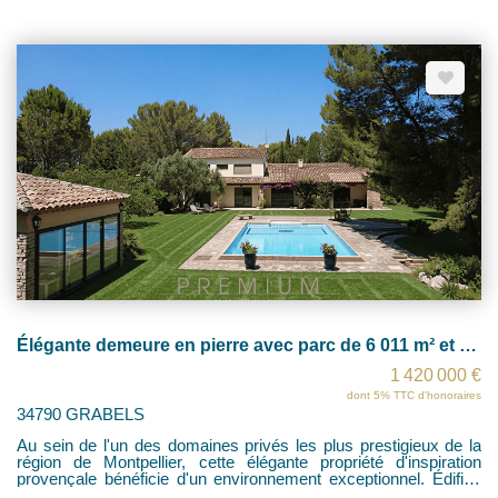
d'environ 40 m² offrant de multiples usages possibles (studio
indépendant, chambre d'hôtes, atelier, bureau, extension) A
l'étage, l'espace nuit comprend 4 chambres avec parquet , dont
une suite parentale avec sa salle de bain, un bureau. Une
adresse rare et préservée, offrant près de 4 000 m² de terrain
dans un environnement exceptionnel.
Élégante demeure en pierre avec parc de 6 011 m² et vue panoramique dans un domaine d'exception
1 420 000 €
dont 5% TTC d'honoraires
34790 GRABELS
Au sein de l'un des domaines privés les plus prestigieux de la
région de Montpellier, cette élégante propriété d'inspiration
provençale bénéficie d'un environnement exceptionnel. Édifiée
au sommet d'une colline, au fond d'une impasse, elle jouit d'une