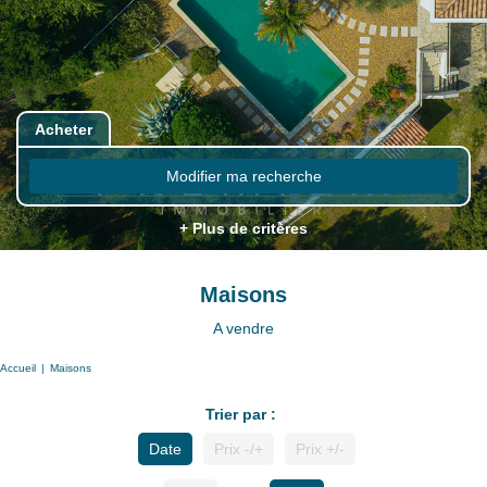
Acheter
Modifier ma recherche
+ Plus de critères
Maisons
A vendre
Accueil
Maisons
Trier par :
Date
Prix -/+
Prix +/-