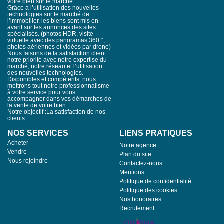
around 14 meters and a fully renovated roof structure, offering
votre bien sur le marché.
Grâce à l’utilisation des nouvelles
numerous possibilities for conversion: reception hall, car
technologies sur le marché de
collection garage, offices, or real estate development project.
l’immobilier, les biens sont mis en
The property benefits from recent technical installations
avant sur les annonces des sites
including a heat pump and hot water systems installed in 2024,
spécialisés. (photos HDR, visite
as well as a water softener system. A rare character property
virtuelle avec des panoramas 360 °,
ideally located near Montpellier, the international airport, the TGV
photos aériennes et vidéos par drone)
Nous faisons de la satisfaction client
train station, motorways and the Mediterranean beaches. A
notre priorité avec notre expertise du
unique estate with great potential. Only 10 minutes from
marché, notre réseau et l’utilisation
Montpellier 15 minutes from the Mediterranean 5 minutes from
des nouvelles technologies.
airport and TGV station. Confidential file on request. Private
Disponibles et compétents, nous
viewings available.
mettrons tout notre professionnalisme
à votre service pour vous
accompagner dans vos démarches de
la vente de votre bien.
Notre objectif :La satisfaction de nos
clients
NOS SERVICES
LIENS PRATIQUES
Acheter
Notre agence
Vendre
Plan du site
Nous rejoindre
Contactez-nous
Mentions
Politique de confidentialité
Politique des cookies
Nos honoraires
Recrutement