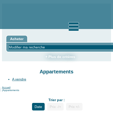
Acheter
Modifier ma recherche
+ Plus de critères
Appartements
A vendre
Accueil
Appartements
Trier par :
Date
Prix -/+
Prix +/-