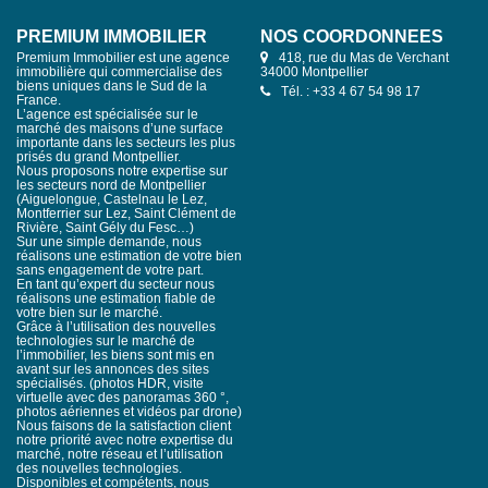
PREMIUM IMMOBILIER
NOS COORDONNÉES
Premium Immobilier est une agence
418, rue du Mas de Verchant
immobilière qui commercialise des
34000 Montpellier
biens uniques dans le Sud de la
Tél. : +33 4 67 54 98 17
France.
L’agence est spécialisée sur le
marché des maisons d’une surface
importante dans les secteurs les plus
prisés du grand Montpellier.
Nous proposons notre expertise sur
les secteurs nord de Montpellier
(Aiguelongue, Castelnau le Lez,
Montferrier sur Lez, Saint Clément de
Rivière, Saint Gély du Fesc…)
Sur une simple demande, nous
réalisons une estimation de votre bien
sans engagement de votre part.
En tant qu’expert du secteur nous
réalisons une estimation fiable de
votre bien sur le marché.
Grâce à l’utilisation des nouvelles
technologies sur le marché de
l’immobilier, les biens sont mis en
avant sur les annonces des sites
spécialisés. (photos HDR, visite
virtuelle avec des panoramas 360 °,
photos aériennes et vidéos par drone)
Nous faisons de la satisfaction client
notre priorité avec notre expertise du
marché, notre réseau et l’utilisation
des nouvelles technologies.
Disponibles et compétents, nous