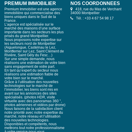
PREMIUM IMMOBILIER
NOS COORDONNÉES
Premium Immobilier est une agence
418, rue du Mas de Verchant
immobilière qui commercialise des
34000 Montpellier
biens uniques dans le Sud de la
Tél. : +33 4 67 54 98 17
France.
L’agence est spécialisée sur le
marché des maisons d’une surface
importante dans les secteurs les plus
prisés du grand Montpellier.
Nous proposons notre expertise sur
les secteurs nord de Montpellier
(Aiguelongue, Castelnau le Lez,
Montferrier sur Lez, Saint Clément de
Rivière, Saint Gély du Fesc…)
Sur une simple demande, nous
réalisons une estimation de votre bien
sans engagement de votre part.
En tant qu’expert du secteur nous
réalisons une estimation fiable de
votre bien sur le marché.
Grâce à l’utilisation des nouvelles
technologies sur le marché de
l’immobilier, les biens sont mis en
avant sur les annonces des sites
spécialisés. (photos HDR, visite
virtuelle avec des panoramas 360 °,
photos aériennes et vidéos par drone)
Nous faisons de la satisfaction client
notre priorité avec notre expertise du
marché, notre réseau et l’utilisation
des nouvelles technologies.
Disponibles et compétents, nous
mettrons tout notre professionnalisme
à votre service pour vous