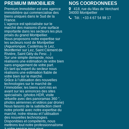
PREMIUM IMMOBILIER
NOS COORDONNÉES
Premium Immobilier est une agence
418, rue du Mas de Verchant
immobilière qui commercialise des
34000 Montpellier
biens uniques dans le Sud de la
Tél. : +33 4 67 54 98 17
France.
L’agence est spécialisée sur le
marché des maisons d’une surface
importante dans les secteurs les plus
prisés du grand Montpellier.
Nous proposons notre expertise sur
les secteurs nord de Montpellier
(Aiguelongue, Castelnau le Lez,
Montferrier sur Lez, Saint Clément de
Rivière, Saint Gély du Fesc…)
Sur une simple demande, nous
réalisons une estimation de votre bien
sans engagement de votre part.
En tant qu’expert du secteur nous
réalisons une estimation fiable de
votre bien sur le marché.
Grâce à l’utilisation des nouvelles
technologies sur le marché de
l’immobilier, les biens sont mis en
avant sur les annonces des sites
spécialisés. (photos HDR, visite
virtuelle avec des panoramas 360 °,
photos aériennes et vidéos par drone)
Nous faisons de la satisfaction client
notre priorité avec notre expertise du
marché, notre réseau et l’utilisation
des nouvelles technologies.
Disponibles et compétents, nous
mettrons tout notre professionnalisme
à votre service pour vous