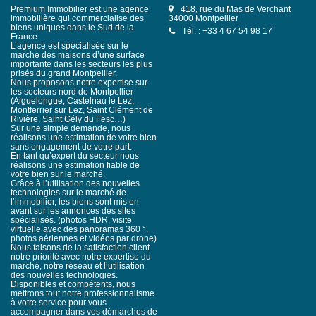
Premium Immobilier est une agence
418, rue du Mas de Verchant
immobilière qui commercialise des
34000 Montpellier
biens uniques dans le Sud de la
Tél. : +33 4 67 54 98 17
France.
L’agence est spécialisée sur le
marché des maisons d’une surface
importante dans les secteurs les plus
prisés du grand Montpellier.
Nous proposons notre expertise sur
les secteurs nord de Montpellier
(Aiguelongue, Castelnau le Lez,
Montferrier sur Lez, Saint Clément de
Rivière, Saint Gély du Fesc…)
Sur une simple demande, nous
réalisons une estimation de votre bien
sans engagement de votre part.
En tant qu’expert du secteur nous
réalisons une estimation fiable de
votre bien sur le marché.
Grâce à l’utilisation des nouvelles
technologies sur le marché de
l’immobilier, les biens sont mis en
avant sur les annonces des sites
spécialisés. (photos HDR, visite
virtuelle avec des panoramas 360 °,
photos aériennes et vidéos par drone)
Nous faisons de la satisfaction client
notre priorité avec notre expertise du
marché, notre réseau et l’utilisation
des nouvelles technologies.
Disponibles et compétents, nous
mettrons tout notre professionnalisme
à votre service pour vous
accompagner dans vos démarches de