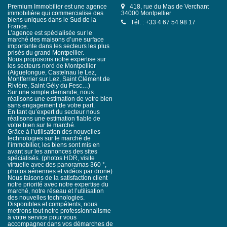
Premium Immobilier est une agence
418, rue du Mas de Verchant
immobilière qui commercialise des
34000 Montpellier
biens uniques dans le Sud de la
Tél. : +33 4 67 54 98 17
France.
L’agence est spécialisée sur le
marché des maisons d’une surface
importante dans les secteurs les plus
prisés du grand Montpellier.
Nous proposons notre expertise sur
les secteurs nord de Montpellier
(Aiguelongue, Castelnau le Lez,
Montferrier sur Lez, Saint Clément de
Rivière, Saint Gély du Fesc…)
Sur une simple demande, nous
réalisons une estimation de votre bien
sans engagement de votre part.
En tant qu’expert du secteur nous
réalisons une estimation fiable de
votre bien sur le marché.
Grâce à l’utilisation des nouvelles
technologies sur le marché de
l’immobilier, les biens sont mis en
avant sur les annonces des sites
spécialisés. (photos HDR, visite
virtuelle avec des panoramas 360 °,
photos aériennes et vidéos par drone)
Nous faisons de la satisfaction client
notre priorité avec notre expertise du
marché, notre réseau et l’utilisation
des nouvelles technologies.
Disponibles et compétents, nous
mettrons tout notre professionnalisme
à votre service pour vous
accompagner dans vos démarches de