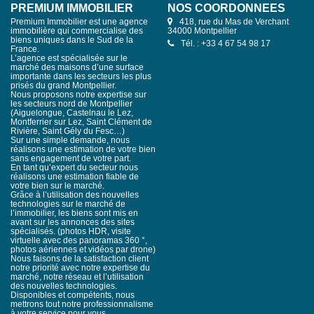
PREMIUM IMMOBILIER
NOS COORDONNÉES
Premium Immobilier est une agence
418, rue du Mas de Verchant
immobilière qui commercialise des
34000 Montpellier
biens uniques dans le Sud de la
Tél. : +33 4 67 54 98 17
France.
L’agence est spécialisée sur le
marché des maisons d’une surface
importante dans les secteurs les plus
prisés du grand Montpellier.
Nous proposons notre expertise sur
les secteurs nord de Montpellier
(Aiguelongue, Castelnau le Lez,
Montferrier sur Lez, Saint Clément de
Rivière, Saint Gély du Fesc…)
Sur une simple demande, nous
réalisons une estimation de votre bien
sans engagement de votre part.
En tant qu’expert du secteur nous
réalisons une estimation fiable de
votre bien sur le marché.
Grâce à l’utilisation des nouvelles
technologies sur le marché de
l’immobilier, les biens sont mis en
avant sur les annonces des sites
spécialisés. (photos HDR, visite
virtuelle avec des panoramas 360 °,
photos aériennes et vidéos par drone)
Nous faisons de la satisfaction client
notre priorité avec notre expertise du
marché, notre réseau et l’utilisation
des nouvelles technologies.
Disponibles et compétents, nous
mettrons tout notre professionnalisme
à votre service pour vous