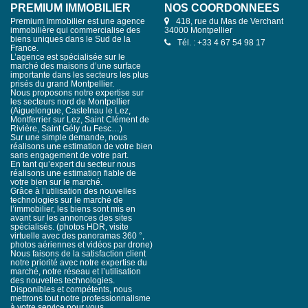
PREMIUM IMMOBILIER
NOS COORDONNÉES
Premium Immobilier est une agence
418, rue du Mas de Verchant
immobilière qui commercialise des
34000 Montpellier
biens uniques dans le Sud de la
Tél. : +33 4 67 54 98 17
France.
L’agence est spécialisée sur le
marché des maisons d’une surface
importante dans les secteurs les plus
prisés du grand Montpellier.
Nous proposons notre expertise sur
les secteurs nord de Montpellier
(Aiguelongue, Castelnau le Lez,
Montferrier sur Lez, Saint Clément de
Rivière, Saint Gély du Fesc…)
Sur une simple demande, nous
réalisons une estimation de votre bien
sans engagement de votre part.
En tant qu’expert du secteur nous
réalisons une estimation fiable de
votre bien sur le marché.
Grâce à l’utilisation des nouvelles
technologies sur le marché de
l’immobilier, les biens sont mis en
avant sur les annonces des sites
spécialisés. (photos HDR, visite
virtuelle avec des panoramas 360 °,
photos aériennes et vidéos par drone)
Nous faisons de la satisfaction client
notre priorité avec notre expertise du
marché, notre réseau et l’utilisation
des nouvelles technologies.
Disponibles et compétents, nous
mettrons tout notre professionnalisme
à votre service pour vous