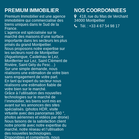
PREMIUM IMMOBILIER
NOS COORDONNÉES
Premium Immobilier est une agence
418, rue du Mas de Verchant
immobilière qui commercialise des
34000 Montpellier
biens uniques dans le Sud de la
Tél. : +33 4 67 54 98 17
France.
L’agence est spécialisée sur le
marché des maisons d’une surface
importante dans les secteurs les plus
prisés du grand Montpellier.
Nous proposons notre expertise sur
les secteurs nord de Montpellier
(Aiguelongue, Castelnau le Lez,
Montferrier sur Lez, Saint Clément de
Rivière, Saint Gély du Fesc…)
Sur une simple demande, nous
réalisons une estimation de votre bien
sans engagement de votre part.
En tant qu’expert du secteur nous
réalisons une estimation fiable de
votre bien sur le marché.
Grâce à l’utilisation des nouvelles
technologies sur le marché de
l’immobilier, les biens sont mis en
avant sur les annonces des sites
spécialisés. (photos HDR, visite
virtuelle avec des panoramas 360 °,
photos aériennes et vidéos par drone)
Nous faisons de la satisfaction client
notre priorité avec notre expertise du
marché, notre réseau et l’utilisation
des nouvelles technologies.
Disponibles et compétents, nous