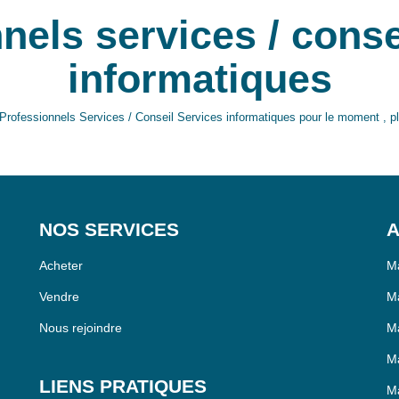
nels services / conse
informatiques
rofessionnels Services / Conseil Services informatiques pour le moment , plu
NOS SERVICES
A
Acheter
Ma
Vendre
Ma
Nous rejoindre
Ma
Ma
LIENS PRATIQUES
Ma