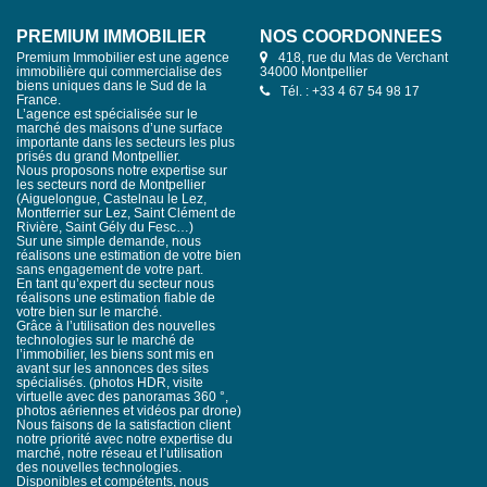
PREMIUM IMMOBILIER
NOS COORDONNÉES
Premium Immobilier est une agence
418, rue du Mas de Verchant
immobilière qui commercialise des
34000 Montpellier
biens uniques dans le Sud de la
Tél. : +33 4 67 54 98 17
France.
L’agence est spécialisée sur le
marché des maisons d’une surface
importante dans les secteurs les plus
prisés du grand Montpellier.
Nous proposons notre expertise sur
les secteurs nord de Montpellier
(Aiguelongue, Castelnau le Lez,
Montferrier sur Lez, Saint Clément de
Rivière, Saint Gély du Fesc…)
Sur une simple demande, nous
réalisons une estimation de votre bien
sans engagement de votre part.
En tant qu’expert du secteur nous
réalisons une estimation fiable de
votre bien sur le marché.
Grâce à l’utilisation des nouvelles
technologies sur le marché de
l’immobilier, les biens sont mis en
avant sur les annonces des sites
spécialisés. (photos HDR, visite
virtuelle avec des panoramas 360 °,
photos aériennes et vidéos par drone)
Nous faisons de la satisfaction client
notre priorité avec notre expertise du
marché, notre réseau et l’utilisation
des nouvelles technologies.
Disponibles et compétents, nous