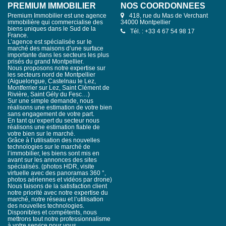
PREMIUM IMMOBILIER
NOS COORDONNÉES
Premium Immobilier est une agence
418, rue du Mas de Verchant
immobilière qui commercialise des
34000 Montpellier
biens uniques dans le Sud de la
Tél. : +33 4 67 54 98 17
France.
L’agence est spécialisée sur le
marché des maisons d’une surface
importante dans les secteurs les plus
prisés du grand Montpellier.
Nous proposons notre expertise sur
les secteurs nord de Montpellier
(Aiguelongue, Castelnau le Lez,
Montferrier sur Lez, Saint Clément de
Rivière, Saint Gély du Fesc…)
Sur une simple demande, nous
réalisons une estimation de votre bien
sans engagement de votre part.
En tant qu’expert du secteur nous
réalisons une estimation fiable de
votre bien sur le marché.
Grâce à l’utilisation des nouvelles
technologies sur le marché de
l’immobilier, les biens sont mis en
avant sur les annonces des sites
spécialisés. (photos HDR, visite
virtuelle avec des panoramas 360 °,
photos aériennes et vidéos par drone)
Nous faisons de la satisfaction client
notre priorité avec notre expertise du
marché, notre réseau et l’utilisation
des nouvelles technologies.
Disponibles et compétents, nous
mettrons tout notre professionnalisme
à votre service pour vous