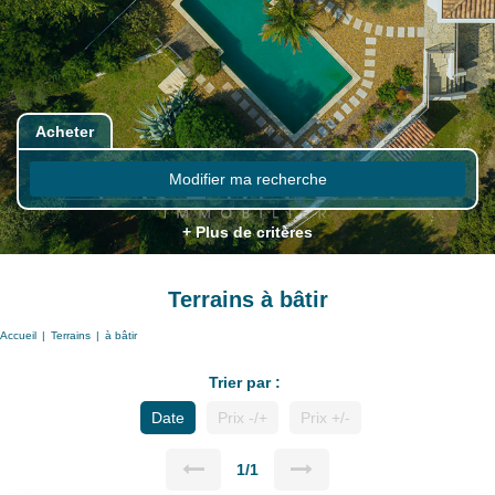
Acheter
Modifier ma recherche
+ Plus de critères
Terrains à bâtir
Accueil
Terrains
à bâtir
Trier par :
Date
Prix -/+
Prix +/-
1/1