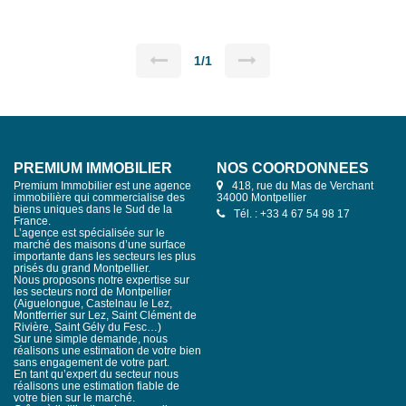
constructeur Possibilité de construction : villa de plain-pied ou
avec étage Emprise au sol non réglementée Viabilisation en
bordure (raccordements à proximité) Les atouts Terrain facile à
aménager Configuration idéale pour optimiser votre projet Belle
opportunité sur le secteur Idéal pour Projet de résidence
1/1
principale ou investissement dans un secteur recherché.
PREMIUM IMMOBILIER
NOS COORDONNÉES
Premium Immobilier est une agence
418, rue du Mas de Verchant
immobilière qui commercialise des
34000 Montpellier
biens uniques dans le Sud de la
Tél. : +33 4 67 54 98 17
France.
L’agence est spécialisée sur le
marché des maisons d’une surface
importante dans les secteurs les plus
prisés du grand Montpellier.
Nous proposons notre expertise sur
les secteurs nord de Montpellier
(Aiguelongue, Castelnau le Lez,
Montferrier sur Lez, Saint Clément de
Rivière, Saint Gély du Fesc…)
Sur une simple demande, nous
réalisons une estimation de votre bien
sans engagement de votre part.
En tant qu’expert du secteur nous
réalisons une estimation fiable de
votre bien sur le marché.