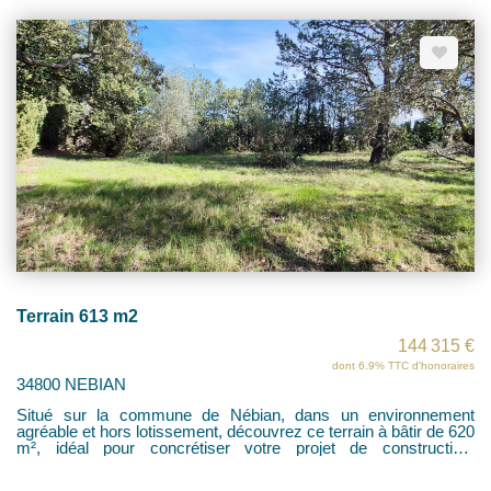
Terrain 613 m2
144 315 €
dont 6.9% TTC d'honoraires
34800 NEBIAN
Situé sur la commune de Nébian, dans un environnement
agréable et hors lotissement, découvrez ce terrain à bâtir de 620
m², idéal pour concrétiser votre projet de construction.
Caractéristiques du terrain Superficie : 613 m² Terrain plat et de
forme carrée Hors lotissement (liberté et tranquillité) Libre de