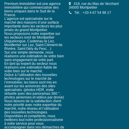
Premium Immobilier est une agence
418, rue du Mas de Verchant
immobilière qui commercialise des
34000 Montpellier
biens uniques dans le Sud de la
Tél. : +33 4 67 54 98 17
France.
L’agence est spécialisée sur le
marché des maisons d’une surface
importante dans les secteurs les plus
prisés du grand Montpellier.
Nous proposons notre expertise sur
les secteurs nord de Montpellier
(Aiguelongue, Castelnau le Lez,
Montferrier sur Lez, Saint Clément de
Rivière, Saint Gély du Fesc…)
Sur une simple demande, nous
réalisons une estimation de votre bien
sans engagement de votre part.
En tant qu’expert du secteur nous
réalisons une estimation fiable de
votre bien sur le marché.
Grâce à l’utilisation des nouvelles
technologies sur le marché de
l’immobilier, les biens sont mis en
avant sur les annonces des sites
spécialisés. (photos HDR, visite
virtuelle avec des panoramas 360 °,
photos aériennes et vidéos par drone)
Nous faisons de la satisfaction client
notre priorité avec notre expertise du
marché, notre réseau et l’utilisation
des nouvelles technologies.
Disponibles et compétents, nous
mettrons tout notre professionnalisme
à votre service pour vous
accompagner dans vos démarches de