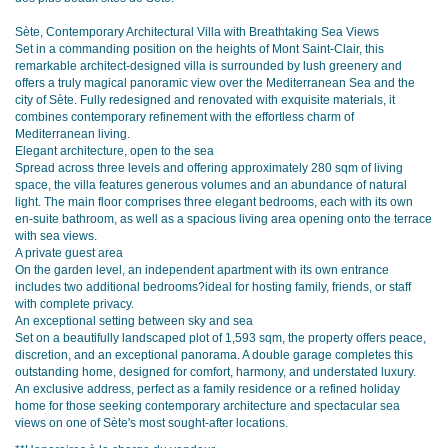
Sète, Contemporary Architectural Villa with Breathtaking Sea Views
Set in a commanding position on the heights of Mont Saint-Clair, this
remarkable architect-designed villa is surrounded by lush greenery and
offers a truly magical panoramic view over the Mediterranean Sea and the
city of Sète. Fully redesigned and renovated with exquisite materials, it
combines contemporary refinement with the effortless charm of
Mediterranean living.
Elegant architecture, open to the sea
Spread across three levels and offering approximately 280 sqm of living
space, the villa features generous volumes and an abundance of natural
light. The main floor comprises three elegant bedrooms, each with its own
en-suite bathroom, as well as a spacious living area opening onto the terrace
with sea views.
A private guest area
On the garden level, an independent apartment with its own entrance
includes two additional bedrooms?ideal for hosting family, friends, or staff
with complete privacy.
An exceptional setting between sky and sea
Set on a beautifully landscaped plot of 1,593 sqm, the property offers peace,
discretion, and an exceptional panorama. A double garage completes this
outstanding home, designed for comfort, harmony, and understated luxury.
An exclusive address, perfect as a family residence or a refined holiday
home for those seeking contemporary architecture and spectacular sea
views on one of Sète's most sought-after locations.