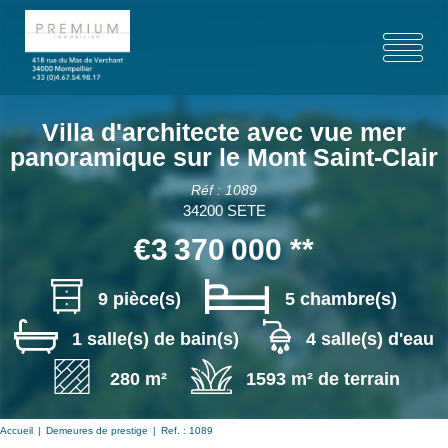
Villa d'architecte avec vue mer
panoramique sur le Mont Saint-Clair
Réf : 1089
34200 SETE
€3 370 000
**
9 pièce(s)
5 chambre(s)
1 salle(s) de bain(s)
4 salle(s) d'eau
280 m²
1593 m² de terrain
Accueil
Demeures de prestige
Ref. : 1089