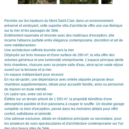
Perchée sur les hauteurs du Mont Saint-Clair, dans un environnement
préservé et verdoyant, cette superbe villa d'architecte offre une vue féérique
sur la mer et les paysages de Sète.
Entièrement repensée et rénovée avec des matériaux d'exception, elle
incarne l'alliance parfaite entre élégance contemporaine, discrétion et art de
vivre méditerranéen.
Une architecture raffinée tournée vers la mer
Déployée sur trois niveaux et d'une surface de 280 m², la villa offre des
volumes généreux et une luminosité omniprésente. L'espace principal abrite
trois chambres, chacune avec sa propre salle d'eau, ainsi qu'un vaste séjour
ouvert sur la terrasse et la mer.
Un espace indépendant pour recevoir
En rez-de-jardin, une dépendance avec entrée séparée propose deux
chambres supplémentaires, idéale pour accueillir famille, amis ou personnel
de maison en toute intimité.
Un cadre rare, entre ciel et mer
Édifiée sur un terrain arboré de 1 593 m², la propriété bénéficie d'une
atmosphère paisible et d'un panorama à couper le souffle. Un double garage
complète ce bien d'exception, pensé dans les moindres détails pour offrir
confort, esthétisme et sérénité.
Une adresse exclusive, idéale en résidence principale ou secondaire, pour
les amateurs de vues spectaculaires et d'architecture contemporaine sur l'un
des plus beaux sites de Sète.