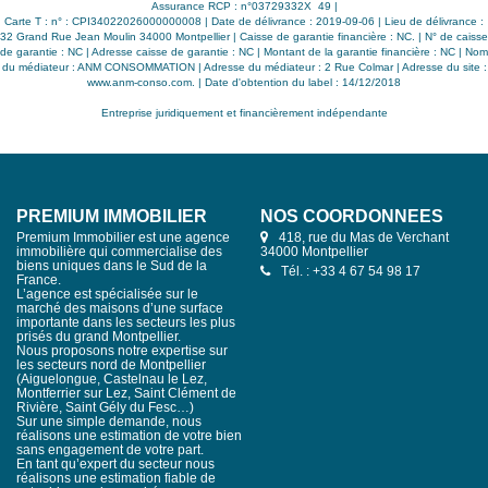
prestige. Cet appartement constitue une opportunité unique
u
Assurance RCP : n°03729332X 49 |
de créer une résidence d'exception, un cabinet
,
Carte T : n° : CPI34022026000000008 | Date de délivrance : 2019-09-06 | Lieu de délivrance :
professionnel, ou une activité libérale à votre image, dans
ne
32 Grand Rue Jean Moulin 34000 Montpellier | Caisse de garantie financière : NC. | N° de caisse
l'un des secteurs les plus recherchés du centre historique.
ir
de garantie : NC | Adresse caisse de garantie : NC | Montant de la garantie financière : NC | Nom
Une adresse confidentielle et privilégiée, à proximité
du médiateur : ANM CONSOMMATION | Adresse du médiateur : 2 Rue Colmar | Adresse du site :
immédiate des commerces, des lieux culturels, des
ly
www.anm-conso.com.
| Date d'obtention du label : 14/12/2018
restaurants et des transports, pour les amateurs de belles
s,
demeures et de patrimoine.
is
Entreprise juridiquement et financièrement indépendante
ed
th
e
7
33
n
PREMIUM IMMOBILIER
NOS COORDONNÉES
n
y,
Premium Immobilier est une agence
418, rue du Mas de Verchant
ct
immobilière qui commercialise des
34000 Montpellier
biens uniques dans le Sud de la
an
Tél. : +33 4 67 54 98 17
France.
e
L’agence est spécialisée sur le
on
marché des maisons d’une surface
s,
importante dans les secteurs les plus
e
prisés du grand Montpellier.
om
Nous proposons notre expertise sur
 A
les secteurs nord de Montpellier
ng
(Aiguelongue, Castelnau le Lez,
in
Montferrier sur Lez, Saint Clément de
ut
Rivière, Saint Gély du Fesc…)
Sur une simple demande, nous
réalisons une estimation de votre bien
sans engagement de votre part.
En tant qu’expert du secteur nous
réalisons une estimation fiable de