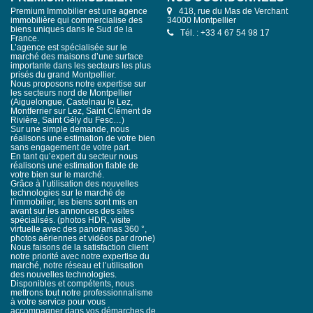
ceptional contemporary villa
 space, set on a beautifully
Premium Immobilier est une agence
418, rue du Mas de Verchant
nded by nature, completely
immobilière qui commercialise des
34000 Montpellier
rn architecture and premium
biens uniques dans le Sud de la
Tél. : +33 4 67 54 98 17
France.
d of elegance, comfort, and
L’agence est spécialisée sur le
d interiors On the main floor,
marché des maisons d’une surface
 onto the terrace and pool,
importante dans les secteurs les plus
r lifestyle. A double living
prisés du grand Montpellier.
kitchen, and a private home
Nous proposons notre expertise sur
ted living space. The night
les secteurs nord de Montpellier
s bedrooms with a shared
(Aiguelongue, Castelnau le Lez,
ite with a private terrace,
Montferrier sur Lez, Saint Clément de
te relaxation. On the lower
Rivière, Saint Gély du Fesc…)
 an additional bedroom allow
Sur une simple demande, nous
the utmost comfort and
réalisons une estimation de votre bien
 high-end amenities At the
sans engagement de votre part.
ecently renovated two-room
En tant qu’expert du secteur nous
réalisons une estimation fiable de
? ideal for family, friends,
votre bien sur le marché.
a boasts premium features
Grâce à l’utilisation des nouvelles
pool, electric shutters, air
technologies sur le marché de
ation, motorized gate, and
l’immobilier, les biens sont mis en
nsuring year-round comfort
avant sur les annonces des sites
balance between tranquility
spécialisés. (photos HDR, visite
 from Montpellier, with easy
virtuelle avec des panoramas 360 °,
 this villa offers the rare
photos aériennes et vidéos par drone)
 of the countryside without
Nous faisons de la satisfaction client
. A unique property, designed
notre priorité avec notre expertise du
nd unforgettable moments of
marché, notre réseau et l’utilisation
des nouvelles technologies.
Disponibles et compétents, nous
mettrons tout notre professionnalisme
à votre service pour vous
accompagner dans vos démarches de