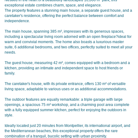
Nestled in the heart of a beautifully landscaped 10,000 m² park, this
exceptional estate combines charm, space, and elegance.
The property features a stunning main house, a separate guest house, and a
caretaker's residence, offering the perfect balance between comfort and
independence.
The main house, spanning 385 m², impresses with its generous spaces,
including a spectacular living room adorned with an open fireplace?ideal for
warm and convivial moments. The home also boasts a luxurious master
suite, 6 additional bedrooms, and two offices, perfectly suited to meet all your
needs.
The guest house, measuring 42 m², comes equipped with a bedroom and a
kitchen, providing an intimate and independent space to host friends or
family.
The caretaker's house, with its private entrance, offers 130 m² of versatile
living space, adaptable to various uses or as additional accommodations.
The outdoor features are equally remarkable: a triple garage with large
openings, a spacious 75 m² workshop, and a charming pool area complete
with a fully equipped summer kitchen, perfect for enjoying the outdoors in
style.
Ideally located just 20 minutes from Montpellier, its international airport, and
the Mediterranean beaches, this exceptional property offers the rare
combination of a tranquil, bucolic setting with urban proximity.