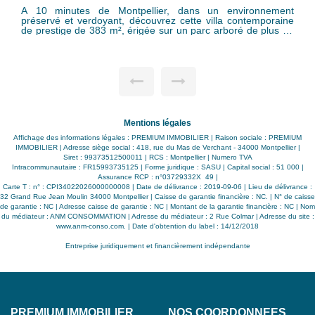
entourée de son parc privé et de son verger . 
, dans un environnement
superficie de 176 m2 offre un grand
z cette villa contemporaine
une cuisine indépendante, une ag
r un parc arboré de plus de
qu'une dépendance d'environ 40 m²
 de nature et totalement à
usages possibles (studio indépend
 une alliance parfaite entre
atelier, bureau, extension) A l'étage
ale et prestations haut de
4 chambres avec parquet , dont une 
t lumineux De plain-pied,
salle de bain, un bureau. Une adresse rare et préservée,
tion baignés de lumière
offrant près de 4 000 m² de terrain
salon, une
exceptionnel.
ux lignes modernes et une
 de vie raffiné et convivial.
hambres enfants avec salle
Mentions légales
 parentale bénéficiant de sa
ère résolument apaisante. À
Affichage des informations légales : PREMIUM IMMOBILIER | Raison sociale : PREMIUM
 salle de réception et une
IMMOBILIER | Adresse siège social : 418, rue du Mas de Verchant - 34000 Montpellier |
ent d'accueillir famille et
Siret : 99373512500011 | RCS : Montpellier | Numero TVA
ne dépendance raffinée et
Intracommunautaire : FR15993735125 | Forme juridique : SASU | Capital social : 51 000 |
mme En complément, une
Assurance RCP : n°03729332X 49 |
vée offre un espace idéal
Carte T : n° : CPI34022026000000008 | Date de délivrance : 2019-09-06 | Lieu de délivrance :
 ou aménager un bureau
32 Grand Rue Jean Moulin 34000 Montpellier | Caisse de garantie financière : NC. | N° de caisse
énéficie de prestations
de garantie : NC | Adresse caisse de garantie : NC | Montant de la garantie financière : NC | Nom
volets roulants électriques,
du médiateur : ANM CONSOMMATION | Adresse du médiateur : 2 Rue Colmar | Adresse du site :
atique, portail motorisé,
www.anm-conso.com.
| Date d'obtention du label : 14/12/2018
ensé pour conjuguer confort
 de vivre méditerranéen À
Entreprise juridiquement et financièrement indépendante
ontpellier, proche des
x, cette villa est un havre
 la campagne tout en restant
 propriété rare, pensée pour
 et des moments de partage
PREMIUM IMMOBILIER
NOS COORDONNÉES