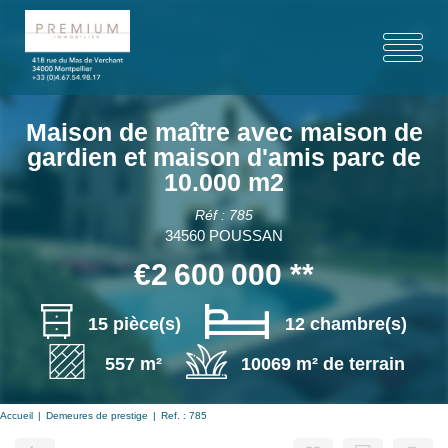
Maison de maître avec maison de
gardien et maison d'amis parc de
10.000 m2
Réf : 785
34560 POUSSAN
€2 600 000
**
15 pièce(s)
12 chambre(s)
557 m²
10069 m² de terrain
Accueil
Demeures de prestige
Ref. : 785