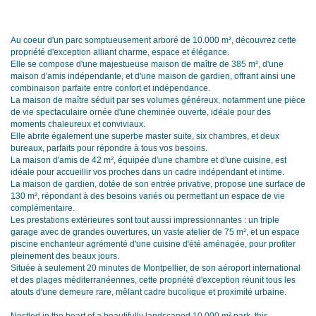
Au coeur d'un parc somptueusement arboré de 10.000 m², découvrez cette
propriété d'exception alliant charme, espace et élégance.
Elle se compose d'une majestueuse maison de maître de 385 m², d'une
maison d'amis indépendante, et d'une maison de gardien, offrant ainsi une
combinaison parfaite entre confort et indépendance.
La maison de maître séduit par ses volumes généreux, notamment une pièce
de vie spectaculaire ornée d'une cheminée ouverte, idéale pour des
moments chaleureux et conviviaux.
Elle abrite également une superbe master suite, six chambres, et deux
bureaux, parfaits pour répondre à tous vos besoins.
La maison d'amis de 42 m², équipée d'une chambre et d'une cuisine, est
idéale pour accueillir vos proches dans un cadre indépendant et intime.
La maison de gardien, dotée de son entrée privative, propose une surface de
130 m², répondant à des besoins variés ou permettant un espace de vie
complémentaire.
Les prestations extérieures sont tout aussi impressionnantes : un triple
garage avec de grandes ouvertures, un vaste atelier de 75 m², et un espace
piscine enchanteur agrémenté d'une cuisine d'été aménagée, pour profiter
pleinement des beaux jours.
Située à seulement 20 minutes de Montpellier, de son aéroport international
et des plages méditerranéennes, cette propriété d'exception réunit tous les
atouts d'une demeure rare, mêlant cadre bucolique et proximité urbaine.