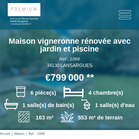
Maison vigneronne rénovée avec
jardin et piscine
Réf : 1069
34130 LANSARGUES
€799 000
**
6 pièce(s)
4 chambre(s)
1 salle(s) de bain(s)
1 salle(s) d'eau
163 m²
553 m² de terrain
Accueil
Maison
Ref. : 1069