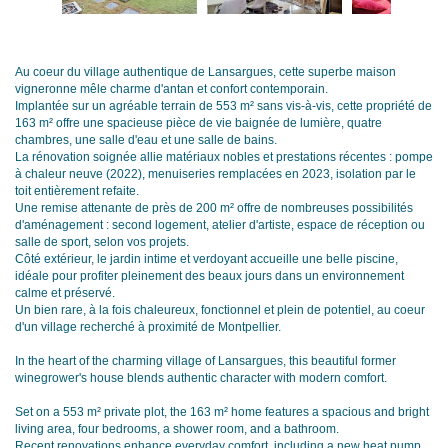
Au coeur du village authentique de Lansargues, cette superbe maison
vigneronne mêle charme d'antan et confort contemporain.
Implantée sur un agréable terrain de 553 m² sans vis-à-vis, cette propriété de
163 m² offre une spacieuse pièce de vie baignée de lumière, quatre
chambres, une salle d'eau et une salle de bains.
La rénovation soignée allie matériaux nobles et prestations récentes : pompe
à chaleur neuve (2022), menuiseries remplacées en 2023, isolation par le
toit entièrement refaite.
Une remise attenante de près de 200 m² offre de nombreuses possibilités
d'aménagement : second logement, atelier d'artiste, espace de réception ou
salle de sport, selon vos projets.
Côté extérieur, le jardin intime et verdoyant accueille une belle piscine,
idéale pour profiter pleinement des beaux jours dans un environnement
calme et préservé.
Un bien rare, à la fois chaleureux, fonctionnel et plein de potentiel, au coeur
d'un village recherché à proximité de Montpellier.
In the heart of the charming village of Lansargues, this beautiful former
winegrower's house blends authentic character with modern comfort.
Set on a 553 m² private plot, the 163 m² home features a spacious and bright
living area, four bedrooms, a shower room, and a bathroom.
Recent renovations enhance everyday comfort, including a new heat pump