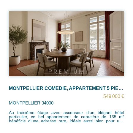
Montpellier ECUSSON - Appartement bourgeois de 232 m2 avec agréable terrasse de 70 m2
870 000 €
dont 5% TTC d'honoraires
MONTPELLIER 34000
En exclusivité- À quelques pas de la prestigieuse place de la
Canourgue, une page d'histoire à réinventer derrière les
portes d'un hôtel particulier de l'Écusson, un appartement
bourgeois d'exception offrant volumes, cachet et potentiel
remarquable. Découvrez ce bien de 232 m² situé au premier