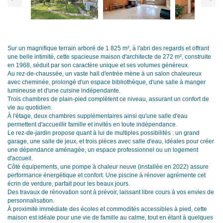
Sur un magnifique terrain arboré de 1 825 m², à l'abri des regards et offrant
une belle intimité, cette spacieuse maison d'architecte de 272 m², construite
en 1968, séduit par son caractère unique et ses volumes généreux.
Au rez-de-chaussée, un vaste hall d'entrée mène à un salon chaleureux
avec cheminée, prolongé d'un espace bibliothèque, d'une salle à manger
lumineuse et d'une cuisine indépendante.
Trois chambres de plain-pied complètent ce niveau, assurant un confort de
vie au quotidien.
À l'étage, deux chambres supplémentaires ainsi qu'une salle d'eau
permettent d'accueillir famille et invités en toute indépendance.
Le rez-de-jardin propose quant à lui de multiples possibilités : un grand
garage, une salle de jeux, et trois pièces avec salle d'eau, idéales pour créer
une dépendance aménagée, un espace professionnel ou un logement
d'accueil.
Côté équipements, une pompe à chaleur neuve (installée en 2022) assure
performance énergétique et confort. Une piscine à rénover agrémente cet
écrin de verdure, parfait pour les beaux jours.
Des travaux de rénovation sont à prévoir, laissant libre cours à vos envies de
personnalisation.
À proximité immédiate des écoles et commodités accessibles à pied, cette
maison est idéale pour une vie de famille au calme, tout en étant à quelques