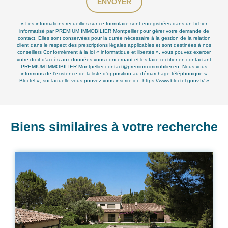
ENVOYER
« Les informations recueillies sur ce formulaire sont enregistrées dans un fichier
informatisé par PREMIUM IMMOBILIER Montpellier pour gérer votre demande de
contact. Elles sont conservées pour la durée nécessaire à la gestion de la relation
client dans le respect des prescriptions légales applicables et sont destinées à nos
conseillers Conformément à la loi « informatique et libertés », vous pouvez exercer
votre droit d'accès aux données vous concernant et les faire rectifier en contactant
PREMIUM IMMOBILIER Montpellier contact@premium-immobilier.eu. Nous vous
informons de l'existence de la liste d'opposition au démarchage téléphonique «
Bloctel », sur laquelle vous pouvez vous inscrire ici :
https://www.bloctel.gouv.fr/
»
Biens similaires à votre recherche