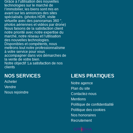
Grâce à l’utilisation des nouvelles
nclude seven bedrooms, including two ground-floor suites,
technologies sur le marché de
ffering an ideal layout for a large family or for comfortably
l’immobilier, les biens sont mis en
osting relatives and guests. The outdoor areas naturally
avant sur les annonces des sites
end the living spaces. The perfectly maintained grounds
spécialisés. (photos HDR, visite
eature a large heated pool with a cover and chlorine filtration
virtuelle avec des panoramas 360 °,
ystem a true invitation to relax amidst a preserved natural
photos aériennes et vidéos par drone)
onment. A fully renovated outbuilding completes the
Nous faisons de la satisfaction client
roperty and can serve as guest quarters, a home office, or
notre priorité avec notre expertise du
 space for a separate business. The amenities are befitting
marché, notre réseau et l’utilisation
f this exclusive address: gas-fired central heating with
des nouvelles technologies.
legant cast-iron radiators, air conditioning, a large garage,
Disponibles et compétents, nous
mettrons tout notre professionnalisme
nd ample parking spaces on the property. This residence
à votre service pour vous
ffers a rare balance between prestige, nature, and proximity
accompagner dans vos démarches de
o Montpellier. A property with character, ideal for those who
la vente de votre bien.
ppreciate spacious living, privacy, and a privileged lifestyle
Notre objectif :La satisfaction de nos
n one of the most sought-after areas of the Montpellier
clients
metropolitan area. Translated with DeepL.com (free version)
NOS SERVICES
LIENS PRATIQUES
Acheter
Notre agence
Vendre
Plan du site
Nous rejoindre
Contactez-nous
Mentions
Politique de confidentialité
Politique des cookies
Nos honoraires
Recrutement