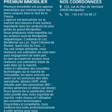
PREMIUM IMMOBILIER
NOS COORDONNÉES
Premium Immobilier est une agence
418, rue du Mas de Verchant
immobilière qui commercialise des
34000 Montpellier
biens uniques dans le Sud de la
Tél. : +33 4 67 54 98 17
France.
L’agence est spécialisée sur le
marché des maisons d’une surface
importante dans les secteurs les plus
prisés du grand Montpellier.
Nous proposons notre expertise sur
les secteurs nord de Montpellier
(Aiguelongue, Castelnau le Lez,
Montferrier sur Lez, Saint Clément de
Rivière, Saint Gély du Fesc…)
Sur une simple demande, nous
réalisons une estimation de votre bien
sans engagement de votre part.
En tant qu’expert du secteur nous
réalisons une estimation fiable de
votre bien sur le marché.
Grâce à l’utilisation des nouvelles
technologies sur le marché de
l’immobilier, les biens sont mis en
avant sur les annonces des sites
spécialisés. (photos HDR, visite
virtuelle avec des panoramas 360 °,
photos aériennes et vidéos par drone)
Nous faisons de la satisfaction client
notre priorité avec notre expertise du
marché, notre réseau et l’utilisation
des nouvelles technologies.
Disponibles et compétents, nous
mettrons tout notre professionnalisme
à votre service pour vous