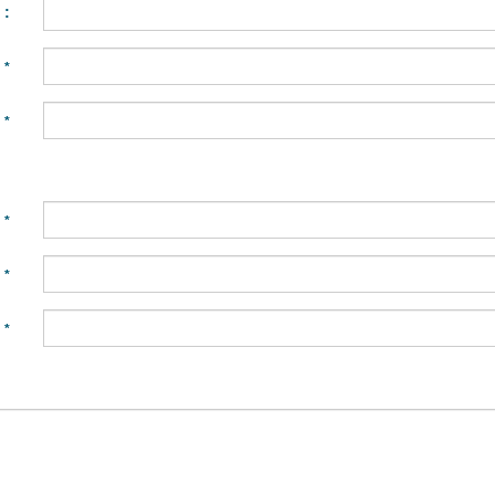
 :
:
*
:
*
:
*
:
*
:
*