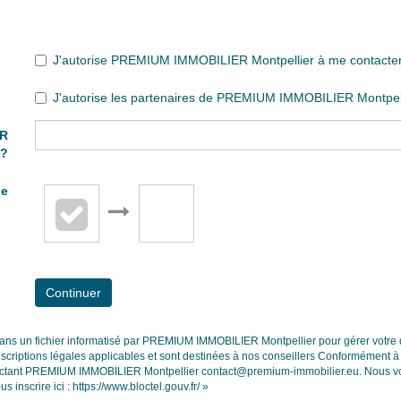
J'autorise PREMIUM IMMOBILIER Montpellier à me contacter pa
J'autorise les partenaires de PREMIUM IMMOBILIER Montpelli
ER
 ?
de
Continuer
s dans un fichier informatisé par PREMIUM IMMOBILIER Montpellier pour gérer votre
escriptions légales applicables et sont destinées à nos conseillers Conformément à l
ntactant PREMIUM IMMOBILIER Montpellier contact@premium-immobilier.eu. Nous vous
 inscrire ici :
https://www.bloctel.gouv.fr/
»