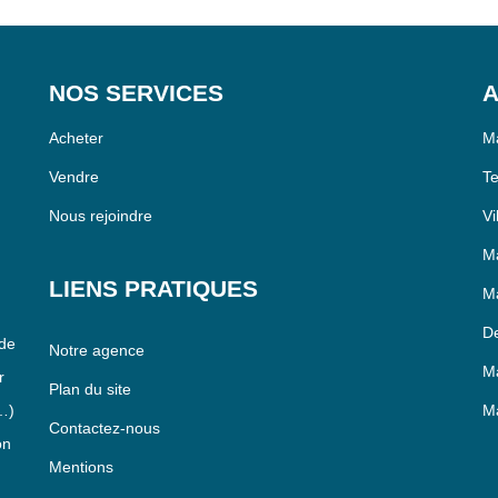
NOS SERVICES
A
Acheter
Ma
Vendre
Te
Nous rejoindre
Vi
Ma
LIENS PRATIQUES
Ma
De
 de
Notre agence
Ma
r
Plan du site
…)
Ma
Contactez-nous
on
Mentions